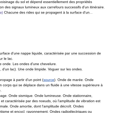
voisinage
du
sol
et
dépend
essentiellement
des
propriétés
ion
des
signaux
lumineux
aux
carrefours
successifs
d
'
un
itinéraire
.
a
)
Chacune
des
rides
qui
se
propagent
à
la
surface
d
'
un
...
urface
d
'
une
nappe
liquide
,
caractérisée
par
une
succession
de
ur
le
lac
.
e
onde
.
Les
ondes
d
'
une
chevelure
.
e
,
d
'
un
lac
).
Une
onde
limpide
.
Voguer
sur
les
ondes
.
propage
à
partir
d
'
un
point
(
source
).
Onde
de
marée
.
Onde
n
corps
qui
se
déplace
dans
un
fluide
à
une
vitesse
supérieure
à
e
.
page
.
Onde
sismique
.
Onde
lumineuse
.
Onde
stationnaire
,
et
caractérisée
par
des
noeuds
,
où
l
'
amplitude
de
vibration
est
imale
.
Onde
amortie
,
dont
l
'
amplitude
décroît
.
Ondes
étisme
et
encycl
.
rayonnement
.
Ondes
radioélectriques
ou