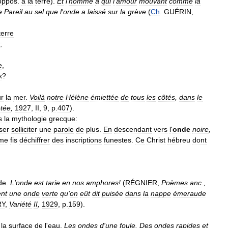
oppos
.
à
la
terre
).
Et
l
'
homme
à
qui
l
'
amour
mouvant
comme
la
e
Pareil
au
sel
que
l
'
onde
a
laissé
sur
la
grève
(
Ch
.
GUÉRIN
,
terre
;
e
,
x
?
ur
la
mer
.
Voilà
notre
Hélène
émiettée
de
tous
les
côtés
,
dans
le
tée
,
1927
,
II
,
9
,
p
.
407
).
s
la
mythologie
grecque:
ser
solliciter
une
parole
de
plus
.
En
descendant
vers
l
'
onde
noire
,
me
fis
déchiffrer
des
inscriptions
funestes
.
Ce
Christ
hébreu
dont
.
ide
.
L
'
onde
est
tarie
en
nos
amphores
!
(
RÉGNIER
,
Poèmes
anc
.,
ent
une
onde
verte
qu
'
on
eût
dit
puisée
dans
la
nappe
émeraude
RY
,
Variété
II
,
1929
,
p
.
159
).
la
surface
de
l
'
eau
.
Les
ondes
d
'
une
foule
.
Des
ondes
rapides
et