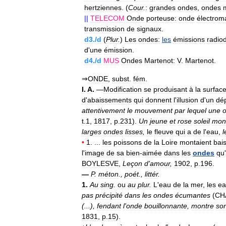
hertziennes
. (
Cour
.
:
grandes
ondes
,
ondes
||
TELECOM
Onde
porteuse:
onde
électrom
transmission
de
signaux
.
d3
./
d
(
Plur
.
)
Les
ondes:
les
émissions
radio
d
'
une
émission
.
d4
./
d
MUS
Ondes
Martenot:
V
.
Martenot
.
⇒
ONDE
,
subst
.
fém
.
I
.
A
.
—
Modification
se
produisant
à
la
surfac
d
'
abaissements
qui
donnent
l
'
illusion
d
'
un
dé
attentivement
le
mouvement
par
lequel
une
t
.
1
,
1817
,
p
.
231
).
Un
jeune
et
rose
soleil
mon
larges
ondes
lisses
,
le
fleuve
qui
a
de
l
'
eau
,
l
•
1
. ...
les
poissons
de
la
Loire
montaient
bai
l
'
image
de
sa
bien
-
aimée
dans
les
ondes
qu
'
BOYLESVE
,
Leçon
d
'
amour
,
1902
,
p
.
196
.
—
P
.
méton
.,
poét
.,
littér
.
1
.
Au
sing
.
ou
au
plur
.
L
'
eau
de
la
mer
,
les
ea
pas
précipité
dans
les
ondes
écumantes
(
CH
(...),
fendant
l
'
onde
bouillonnante
,
montre
so
1831
,
p
.
15
).