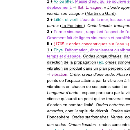
1
♦
Vx
ou
littér
.
Masse
d
'
eau
qui
se
soulève
e
déplacement
.
⇒
flot
,
1
.
vague
.
«
L
'
onde
appr
inonda
son
visage
»
(
Martin
du
Gard
)
.
2
♦
Littér
.
et
vieilli
L
'
eau
de
la
mer
,
les
eaux
c
pure
»
(
La
Fontaine
)
.
Onde
limpide
,
transpar
3
♦
Forme
sinueuse
,
rappelant
l
'
aspect
de
l
'
o
Ornement
fait
de
lignes
sinueuses
et
parallèl
II
♦
(
1765
«
ondes
concentriques
sur
l
'
eau
»)
1
♦
Phys
.
Déformation
,
ébranlement
ou
vibra
temps
et
d
'
espace
.
Ondes
longitudinales
,
da
direction
de
la
propagation
(
ex
.
ondes
sonor
vibration
se
produit
dans
un
plan
perpendicul
⇒
vibration
.
Crête
,
creux
d
'
une
onde
.
Phase
points
de
l
'
espace
atteints
par
la
vibration
à
l
'
vibrations
en
chacun
de
ses
points
soient
en
Longueur
d
'
onde
:
espace
parcouru
par
la
vi
vitesse
qu
'
aurait
un
point
qui
se
trouverait
co
d
'
ondes
en
nombre
limité
.
Ondes
entretenue
amorties
,
dont
l
'
amplitude
décroît
.
Ondes
dir
l
'
ionosphère
.
Ondes
stationnaires
.
Ventre
,
n
des
ondes
.
Ondes
liquides
:
ondes
concentri