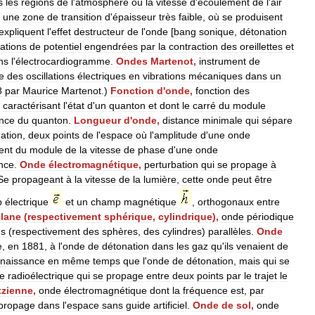
s
les
régions
de
l
'
atmosphère
où
la
vitesse
d
'
écoulement
de
l
'
air
une
zone
de
transition
d
'
épaisseur
très
faible
,
où
se
produisent
expliquent
l
'
effet
destructeur
de
l
'
onde
[
bang
sonique
,
détonation
iations
de
potentiel
engendrées
par
la
contraction
des
oreillettes
et
ns
l
'
électrocardiogramme
.
Ondes
Martenot
,
instrument
de
e
des
oscillations
électriques
en
vibrations
mécaniques
dans
un
8
par
Maurice
Martenot
.)
Fonction
d
'
onde
,
fonction
des
,
caractérisant
l
'
état
d
'
un
quanton
et
dont
le
carré
du
module
nce
du
quanton
.
Longueur
d
'
onde
,
distance
minimale
qui
sépare
ation
,
deux
points
de
l
'
espace
où
l
'
amplitude
d
'
une
onde
ent
du
module
de
la
vitesse
de
phase
d
'
une
onde
nce
.
Onde
électromagnétique
,
perturbation
qui
se
propage
à
Se
propageant
à
la
vitesse
de
la
lumière
,
cette
onde
peut
être
p
électrique
et
un
champ
magnétique
,
orthogonaux
entre
lane
(
respectivement
sphérique
,
cylindrique
),
onde
périodique
ns
(
respectivement
des
sphères
,
des
cylindres
)
parallèles
.
Onde
e
,
en
1881
,
à
l
'
onde
de
détonation
dans
les
gaz
qu
'
ils
venaient
de
naissance
en
même
temps
que
l
'
onde
de
détonation
,
mais
qui
se
e
radioélectrique
qui
se
propage
entre
deux
points
par
le
trajet
le
tzienne
,
onde
électromagnétique
dont
la
fréquence
est
,
par
propage
dans
l
'
espace
sans
guide
artificiel
.
Onde
de
sol
,
onde