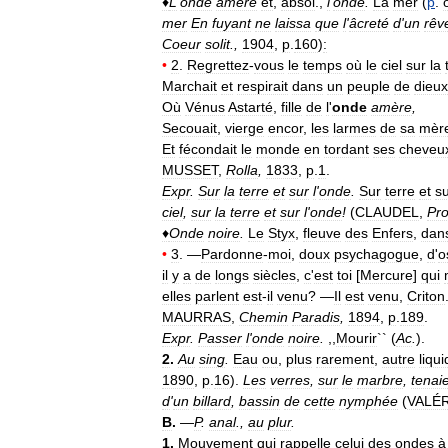
♦
L
'
onde
amère
et
,
absol
.,
l
'
onde
.
La
mer
(
p
.
mer
En
fuyant
ne
laissa
que
l
'
âcreté
d
'
un
rêv
Coeur
solit
.,
1904
,
p
.
160
)
:
•
2
.
Regrettez
-
vous
le
temps
où
le
ciel
sur
la
Marchait
et
respirait
dans
un
peuple
de
dieux
Où
Vénus
Astarté
,
fille
de
l
'
onde
amère
,
Secouait
,
vierge
encor
,
les
larmes
de
sa
mèr
Et
fécondait
le
monde
en
tordant
ses
cheveu
MUSSET
,
Rolla
,
1833
,
p
.
1
.
Expr
.
Sur
la
terre
et
sur
l
'
onde
.
Sur
terre
et
s
ciel
,
sur
la
terre
et
sur
l
'
onde
!
(
CLAUDEL
,
Pro
♦
Onde
noire
.
Le
Styx
,
fleuve
des
Enfers
,
dan
•
3
. —
Pardonne
-
moi
,
doux
psychagogue
,
d
'
o
il
y
a
de
longs
siècles
,
c
'
est
toi
[
Mercure
]
qui
elles
parlent
est
-
il
venu
? —
Il
est
venu
,
Criton
MAURRAS
,
Chemin
Paradis
,
1894
,
p
.
189
.
Expr
.
Passer
l
'
onde
noire
.
,,
Mourir
`` (
Ac
.
).
2
.
Au
sing
.
Eau
ou
,
plus
rarement
,
autre
liqu
1890
,
p
.
16
).
Les
verres
,
sur
le
marbre
,
tenai
d
'
un
billard
,
bassin
de
cette
nymphée
(
VALÉ
B
.
—
P
.
anal
.,
au
plur
.
1
.
Mouvement
qui
rappelle
celui
des
ondes
à