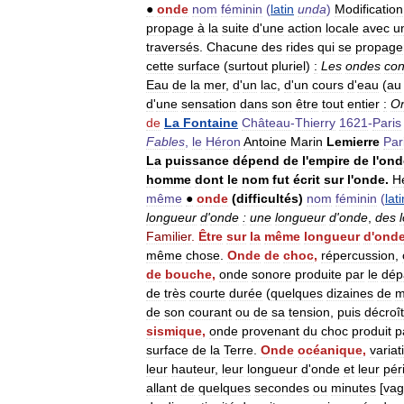
●
onde
nom
féminin
(
latin
unda
)
Modification
propage
à
la
suite
d
'
une
action
locale
avec
u
traversés
.
Chacune
des
rides
qui
se
propage
cette
surface
(
surtout
pluriel
)
:
Les
ondes
con
Eau
de
la
mer
,
d
'
un
lac
,
d
'
un
cours
d
'
eau
(
au
d
'
une
sensation
dans
son
être
tout
entier
:
O
de
La
Fontaine
Château
-
Thierry
1621
-
Paris
Fables
,
le
Héron
Antoine
Marin
Lemierre
Par
La
puissance
dépend
de
l
'
empire
de
l
'
ond
homme
dont
le
nom
fut
écrit
sur
l
'
onde
.
H
même
●
onde
(
difficultés
)
nom
féminin
(
lati
longueur
d
'
onde
:
une
longueur
d
'
onde
,
des
Familier
.
Être
sur
la
même
longueur
d
'
ond
même
chose
.
Onde
de
choc
,
répercussion
,
de
bouche
,
onde
sonore
produite
par
le
dép
de
très
courte
durée
(
quelques
dizaines
de
m
de
son
courant
ou
de
sa
tension
,
puis
décroît
sismique
,
onde
provenant
du
choc
produit
p
surface
de
la
Terre
.
Onde
océanique
,
variat
leur
hauteur
,
leur
longueur
d
'
onde
et
leur
pér
allant
de
quelques
secondes
ou
minutes
[
vag