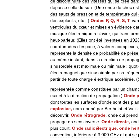
de
discontinuité
des
vitesses
qui
se
crée
dan
dépasse
celle
du
son
. (
Une
onde
de
choc
est
des
sauts
de
pression
et
de
température
qui
des
explosifs
,
etc
.].)
Ondes
P
,
Q
,
R
,
S
,
T
,
var
ventricules
du
cœur
et
mises
en
évidence
da
musique
électronique
à
clavier
,
qui
transform
haut
-
parleur
. (
Elles
ont
été
inventées
en
192
coordonnées
d
'
espace
,
à
valeurs
complexes
représente
la
densité
de
probabilité
de
prése
au
même
instant
,
dans
la
direction
de
propag
sinusoïdale
est
maximale
ou
minimale
;
quoti
électromagnétique
sinusoïdale
par
sa
fréque
partir
de
toute
charge
électrique
accélérée
. (
représentée
comme
constituée
par
un
cham
eux
et
à
la
direction
de
propagation
.)
Onde
p
dont
toutes
les
surfaces
d
'
onde
sont
des
pla
explosive
,
nom
donné
par
Berthelot
et
Vieill
découvrir
.
Onde
rétrograde
,
onde
qui
prend
propage
en
sens
inverse
.
Onde
directe
,
ond
plus
court
.
Onde
radioélectrique
,
onde
her
convention
,
inférieure
à
3
000
GHz
et
qui
se