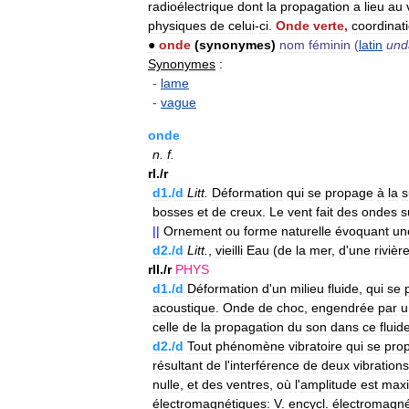
radioélectrique
dont
la
propagation
a
lieu
au
physiques
de
celui
-
ci
.
Onde
verte
,
coordinat
●
onde
(
synonymes
)
nom
féminin
(
latin
und
Synonymes
:
-
lame
-
vague
onde
n
.
f
.
rI
./
r
d1
./
d
Litt
.
Déformation
qui
se
propage
à
la
s
bosses
et
de
creux
.
Le
vent
fait
des
ondes
s
||
Ornement
ou
forme
naturelle
évoquant
un
d2
./
d
Litt
.
,
vieilli
Eau
(
de
la
mer
,
d
'
une
rivièr
rII
./
r
PHYS
d1
./
d
Déformation
d
'
un
milieu
fluide
,
qui
se
acoustique
.
Onde
de
choc
,
engendrée
par
u
celle
de
la
propagation
du
son
dans
ce
fluid
d2
./
d
Tout
phénomène
vibratoire
qui
se
pro
résultant
de
l
'
interférence
de
deux
vibrations
nulle
,
et
des
ventres
,
où
l
'
amplitude
est
max
électromagnétiques:
V
.
encycl
.
électromagn