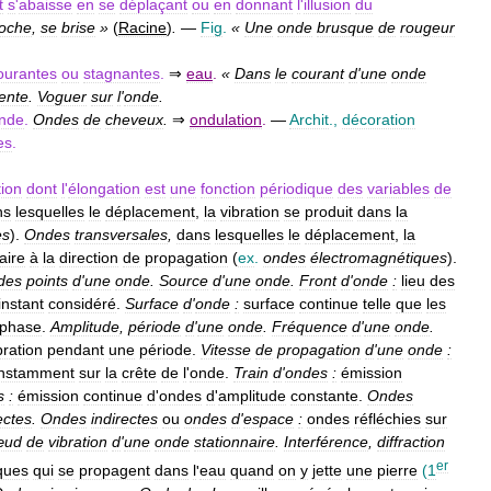
t
s
'
abaisse
en
se
déplaçant
ou
en
donnant
l
'
illusion
du
oche
,
se
brise
»
(
Racine
)
.
—
Fig
.
«
Une
onde
brusque
de
rougeur
ourantes
ou
stagnantes
.
⇒
eau
.
«
Dans
le
courant
d
'
une
onde
ente
.
Voguer
sur
l
'
onde
.
nde
.
Ondes
de
cheveux
.
⇒
ondulation
.
—
Archit
.,
décoration
es
.
tion
dont
l
'
élongation
est
une
fonction
périodique
des
variables
de
ns
lesquelles
le
déplacement
,
la
vibration
se
produit
dans
la
es
).
Ondes
transversales
,
dans
lesquelles
le
déplacement
,
la
aire
à
la
direction
de
propagation
(
ex
.
ondes
électromagnétiques
).
des
points
d
'
une
onde
.
Source
d
'
une
onde
.
Front
d
'
onde
:
lieu
des
instant
considéré
.
Surface
d
'
onde
:
surface
continue
telle
que
les
phase
.
Amplitude
,
période
d
'
une
onde
.
Fréquence
d
'
une
onde
.
bration
pendant
une
période
.
Vitesse
de
propagation
d
'
une
onde
:
nstamment
sur
la
crête
de
l
'
onde
.
Train
d
'
ondes
:
émission
s
:
émission
continue
d
'
ondes
d
'
amplitude
constante
.
Ondes
ectes
.
Ondes
indirectes
ou
ondes
d
'
espace
:
ondes
réfléchies
sur
œud
de
vibration
d
'
une
onde
stationnaire
.
Interférence
,
diffraction
er
ques
qui
se
propagent
dans
l
'
eau
quand
on
y
jette
une
pierre
(
1