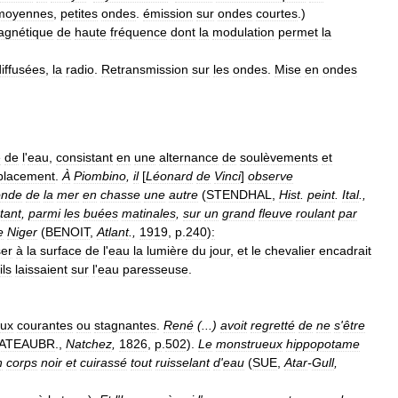
moyennes
,
petites
ondes
.
émission
sur
ondes
courtes
.)
agnétique
de
haute
fréquence
dont
la
modulation
permet
la
diffusées
,
la
radio
.
Retransmission
sur
les
ondes
.
Mise
en
ondes
e
de
l
'
eau
,
consistant
en
une
alternance
de
soulèvements
et
placement
.
À
Piombino
,
il
[
Léonard
de
Vinci
]
observe
onde
de
la
mer
en
chasse
une
autre
(
STENDHAL
,
Hist
.
peint
.
Ital
.,
tant
,
parmi
les
buées
matinales
,
sur
un
grand
fleuve
roulant
par
e
Niger
(
BENOIT
,
Atlant
.,
1919
,
p
.
240
)
:
ser
à
la
surface
de
l
'
eau
la
lumière
du
jour
,
et
le
chevalier
encadrait
ils
laissaient
sur
l
'
eau
paresseuse
.
ux
courantes
ou
stagnantes
.
René
(...)
avoit
regretté
de
ne
s
'
être
ATEAUBR
.,
Natchez
,
1826
,
p
.
502
).
Le
monstrueux
hippopotame
n
corps
noir
et
cuirassé
tout
ruisselant
d
'
eau
(
SUE
,
Atar
-
Gull
,