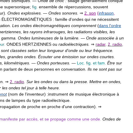
Ondes
sismiques
.
—
Onde
de
choc
:
sillage
généralement
conique
se
supersonique
;
fig
.
ensemble
de
répercussions
,
souvent
ur
).
Ondes
explosives
.
—
Ondes
sonores
.
⇒
2
.
son
(
infrason
,
S
ÉLECTROMAGNÉTIQUES
:
famille
d
'
ondes
qui
ne
nécessitent
ation
.
Les
ondes
électromagnétiques
comprennent
(
dans
l
'
ordre
hertziennes
,
les
rayons
infrarouges
,
les
radiations
visibles
,
les
gamma
.
Ondes
lumineuses
de
la
lumière
.
—
Onde
associée
à
un
ur
.
ONDES
HERTZIENNES
ou
radioélectriques
.
⇒
radar
,
2
.
radio
,
sont
classées
selon
leur
longueur
d
'
onde
ou
leur
fréquence
.
des
,
grandes
ondes
.
Écouter
une
émission
sur
ondes
courtes
.
s
,
kilométriques
.
—
Ondes
porteuses
.
—
Loc
.
fig
.
et
fam
.
Être
sur
n
parlant
de
deux
personnes
en
conversation
.
Ils
ne
sont
pas
sur
on
. ⇒
2
.
radio
.
Sur
les
ondes
ou
dans
la
presse
.
Mettre
en
ondes
,
r
les
ondes
tel
jour
à
telle
heure
.
enot
(
nom
de
l
'
inventeur
)
:
instrument
de
musique
électronique
à
ons
de
lampes
du
type
radioélectrique
.
ropagation
de
proche
en
proche
d
'
une
contraction
). ⇒
manifeste
par
accès
,
et
se
propage
comme
une
onde
.
Ondes
de