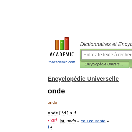
Dictionnaires et Ency
fr-academic.com
Encyclopédie Universelle
Encyclopédie Universelle
onde
onde
onde
[
ɔ̃d
]
n
.
f
.
e
•
XII
;
lat
.
unda
«
eau
courante
»
I
♦