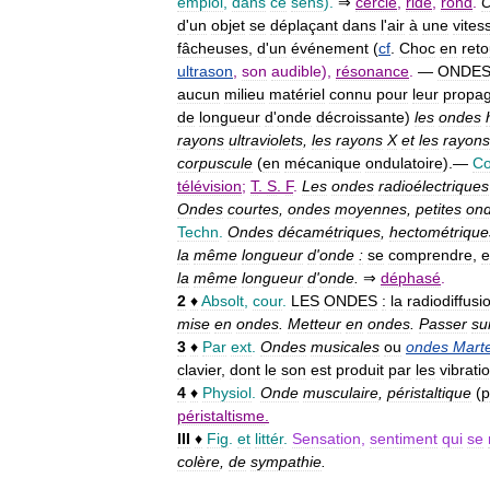
emploi
,
dans
ce
sens
).
⇒
cercle
,
ride
,
rond
.
d
'
un
objet
se
déplaçant
dans
l
'
air
à
une
vites
fâcheuses
,
d
'
un
événement
(
cf
.
Choc
en
reto
ultrason
,
son
audible
),
résonance
.
—
ONDE
aucun
milieu
matériel
connu
pour
leur
propag
de
longueur
d
'
onde
décroissante
)
les
ondes
rayons
ultraviolets
,
les
rayons
X
et
les
rayons
corpuscule
(
en
mécanique
ondulatoire
).
—
Co
télévision
;
T
.
S
.
F
.
Les
ondes
radioélectriques
Ondes
courtes
,
ondes
moyennes
,
petites
on
Techn
.
Ondes
décamétriques
,
hectométrique
la
même
longueur
d
'
onde
:
se
comprendre
,
e
la
même
longueur
d
'
onde
.
⇒
déphasé
.
2
♦
Absolt
,
cour
.
LES
ONDES
:
la
radiodiffusi
mise
en
ondes
.
Metteur
en
ondes
.
Passer
su
3
♦
Par
ext
.
Ondes
musicales
ou
ondes
Mart
clavier
,
dont
le
son
est
produit
par
les
vibrati
4
♦
Physiol
.
Onde
musculaire
,
péristaltique
(
p
péristaltisme
.
III
♦
Fig
.
et
littér
.
Sensation
,
sentiment
qui
se
colère
,
de
sympathie
.