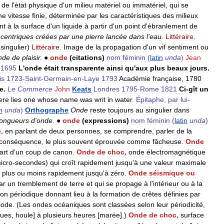
de
l
'
état
physique
d
'
un
milieu
matériel
ou
immatériel
,
qui
se
ne
vitesse
finie
,
déterminée
par
les
caractéristiques
des
milieux
nt
à
la
surface
d
'
un
liquide
à
partir
d
'
un
point
d
'
ébranlement
de
centriques
créées
par
une
pierre
lancée
dans
l
'
eau
.
Littéraire
.
singulier
)
Littéraire
.
Image
de
la
propagation
d
'
un
vif
sentiment
ou
nde
de
plaisir
.
●
onde
(
citations
)
nom
féminin
(
latin
unda
)
Jean
1695
L
'
onde
était
transparente
ainsi
qu
'
aux
plus
beaux
jours
.
is
1723
-
Saint
-
Germain
-
en
-
Laye
1793
Académie
française
,
1780
e
.
Le
Commerce
John
Keats
Londres
1795
-
Rome
1821
Ci
-
gît
un
ere
lies
one
whose
name
was
writ
in
water
.
Épitaphe
,
par
lui
-
n
unda
)
Orthographe
Onde
reste
toujours
au
singulier
dans
longueurs
d
'
onde
.
●
onde
(
expressions
)
nom
féminin
(
latin
unda
)
e
,
en
parlant
de
deux
personnes
,
se
comprendre
,
parler
de
la
conséquence
,
le
plus
souvent
éprouvée
comme
fâcheuse
.
Onde
art
d
'
un
coup
de
canon
.
Onde
de
choc
,
onde
électromagnétique
icro
-
secondes
)
qui
croît
rapidement
jusqu
'
à
une
valeur
maximale
plus
ou
moins
rapidement
jusqu
'
à
zéro
.
Onde
séismique
ou
ar
un
tremblement
de
terre
et
qui
se
propage
à
l
'
intérieur
ou
à
la
ion
périodique
donnant
lieu
à
la
formation
de
crêtes
définies
par
iode
. (
Les
ondes
océaniques
sont
classées
selon
leur
périodicité
,
ues
,
houle
]
à
plusieurs
heures
[
marée
].)
Onde
de
choc
,
surface